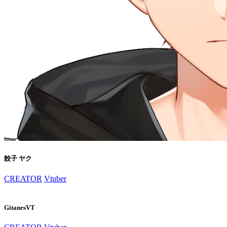
餃子 ヤク
CREATOR
Vtuber
GitanesVT